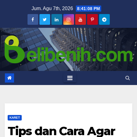
Skip
Jum. Agu 7th, 2026
8:41:09 PM
to
content
KARET
Tips dan Cara Agar