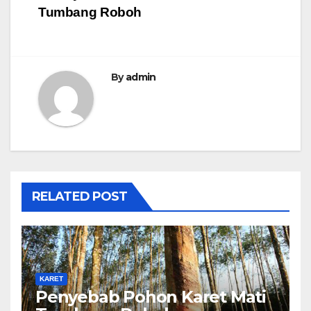
Tumbang Roboh
pos
By
admin
RELATED POST
KARET
Penyebab Pohon Karet Mati