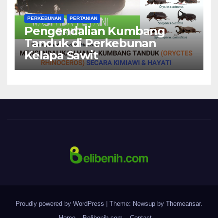
PERKEBUNAN
PERTANIAN
Pengendalian Kumbang
Tanduk di Perkebunan
Kelapa Sawit
Proudly powered by WordPress
|
Theme: Newsup by
Themeansar
.
Home
Belibenih.com
Contact